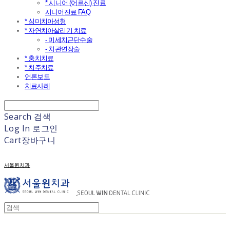
* 시니어 (어르신) 진료
시니어진료 FAQ
* 심미치아성형
* 자연치아살리기 치료
- 미세치근단수술
- 치관연장술
* 충치치료
* 치주치료
언론보도
치료사례
Search
검색
Log In
로그인
Cart
장바구니
서울윈치과