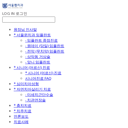
LOG IN
로그인
원장님 인사말
* 서울윈치과 임플란트
- 임플란트 중점진료
- 원데이 (당일) 임플란트
- 전악 (무치악) 임플란트
- 상악동 거상술
- 앞니 임플란트
* 시니어 (어르신) 진료
* 시니어 (어르신) 진료
시니어진료 FAQ
* 심미치아성형
* 자연치아살리기 치료
- 미세치근단수술
- 치관연장술
* 충치치료
* 치주치료
언론보도
치료사례