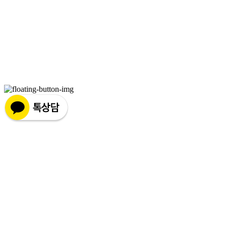
사업자정보확인
상호: 서울윈치과의원 | 대표: 송영두 | 전화: 031-319-3321 | 이메일:
swindental@naver.com
주소: 경기도 시흥시 배곧3로 86, 센터프라자2 4층 (배곧신도시 중심상가 위치) | 사업자등
록번호:
669-95-00391
| 호스팅제공자: (주)식스샵