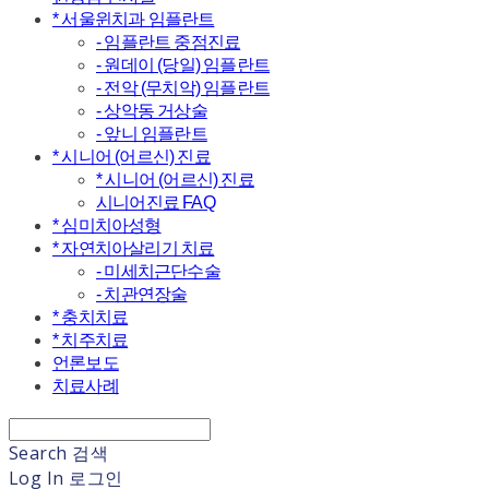
* 서울윈치과 임플란트
- 임플란트 중점진료
- 원데이 (당일) 임플란트
- 전악 (무치악) 임플란트
- 상악동 거상술
- 앞니 임플란트
* 시니어 (어르신) 진료
* 시니어 (어르신) 진료
시니어진료 FAQ
* 심미치아성형
* 자연치아살리기 치료
- 미세치근단수술
- 치관연장술
* 충치치료
* 치주치료
언론보도
치료사례
Search
검색
Log In
로그인