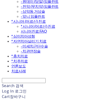
- 원데이 (당일) 임플란트
- 전악 (무치악) 임플란트
- 상악동 거상술
- 앞니 임플란트
* 시니어 (어르신) 진료
* 시니어 (어르신) 진료
시니어진료 FAQ
* 심미치아성형
* 자연치아살리기 치료
- 미세치근단수술
- 치관연장술
* 충치치료
* 치주치료
언론보도
치료사례
Search
검색
Log In
로그인
Cart
장바구니