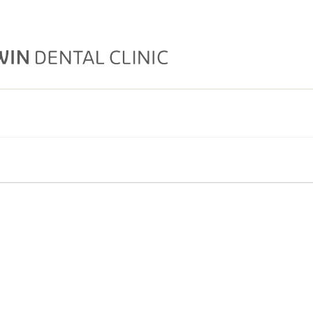
ver.com
사업자등록번호:
669-95-00391
| 호스팅제공자: (주)식스샵