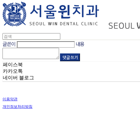
글쓴이
내용
댓글 쓰기
페이스북
카카오톡
네이버 블로그
이용약관
개인정보처리방침
사업자정보확인
상호: 서울윈치과의원 | 대표: 송영두 | 전화: 031-319-3321 | 이메일: swindental@na
주소: 경기도 시흥시 배곧3로 86, 센터프라자2 4층 (배곧신도시 중심상가 위치) | 