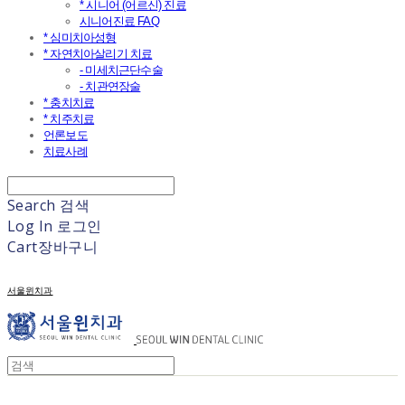
* 시니어 (어르신) 진료
시니어진료 FAQ
* 심미치아성형
* 자연치아살리기 치료
- 미세치근단수술
- 치관연장술
* 충치치료
* 치주치료
언론보도
치료사례
Search
검색
Log In
로그인
Cart
장바구니
서울윈치과