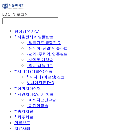
LOG IN
로그인
원장님 인사말
* 서울윈치과 임플란트
- 임플란트 중점진료
- 원데이 (당일) 임플란트
- 전악 (무치악) 임플란트
- 상악동 거상술
- 앞니 임플란트
* 시니어 (어르신) 진료
* 시니어 (어르신) 진료
시니어진료 FAQ
* 심미치아성형
* 자연치아살리기 치료
- 미세치근단수술
- 치관연장술
* 충치치료
* 치주치료
언론보도
치료사례