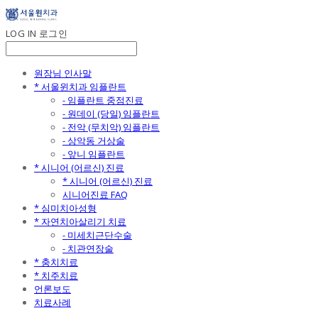
LOG IN
로그인
원장님 인사말
* 서울윈치과 임플란트
- 임플란트 중점진료
- 원데이 (당일) 임플란트
- 전악 (무치악) 임플란트
- 상악동 거상술
- 앞니 임플란트
* 시니어 (어르신) 진료
* 시니어 (어르신) 진료
시니어진료 FAQ
* 심미치아성형
* 자연치아살리기 치료
- 미세치근단수술
- 치관연장술
* 충치치료
* 치주치료
언론보도
치료사례