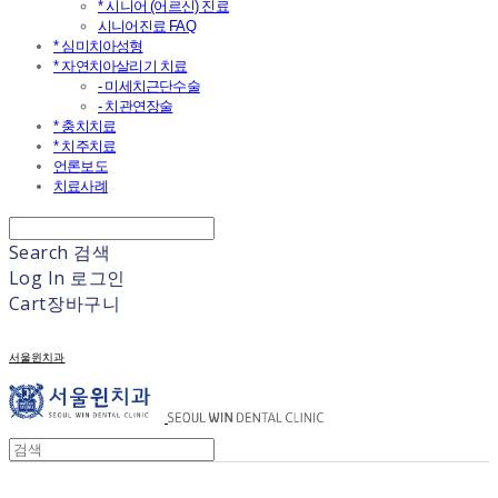
* 시니어 (어르신) 진료
시니어진료 FAQ
* 심미치아성형
* 자연치아살리기 치료
- 미세치근단수술
- 치관연장술
* 충치치료
* 치주치료
언론보도
치료사례
Search
검색
Log In
로그인
Cart
장바구니
서울윈치과