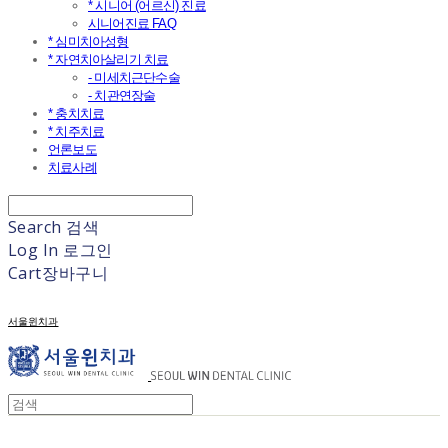
* 시니어 (어르신) 진료
시니어진료 FAQ
* 심미치아성형
* 자연치아살리기 치료
- 미세치근단수술
- 치관연장술
* 충치치료
* 치주치료
언론보도
치료사례
Search
검색
Log In
로그인
Cart
장바구니
서울윈치과