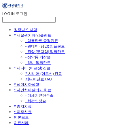
LOG IN
로그인
원장님 인사말
* 서울윈치과 임플란트
- 임플란트 중점진료
- 원데이 (당일) 임플란트
- 전악 (무치악) 임플란트
- 상악동 거상술
- 앞니 임플란트
* 시니어 (어르신) 진료
* 시니어 (어르신) 진료
시니어진료 FAQ
* 심미치아성형
* 자연치아살리기 치료
- 미세치근단수술
- 치관연장술
* 충치치료
* 치주치료
언론보도
치료사례